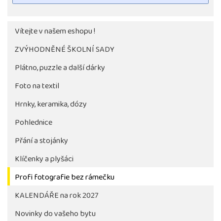
Vítejte v našem eshopu !
ZVÝHODNĚNÉ ŠKOLNÍ SADY
Plátno, puzzle a další dárky
Foto na textil
Hrnky, keramika, dózy
Pohlednice
Tlačítko pro stažení fotografie bude aktivni až po 
objednávky školy
Přání a stojánky
Klíčenky a plyšáci
Profi fotografie bez rámečku
KALENDÁŘE na rok 2027
Novinky do vašeho bytu