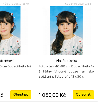
Kód produktu: 2370
Kód produktu: 2358
kát 45x60
Plakát 40x90
60 cm Dodací lhůta 1-2
Foto - tisk 40x90 cm Dodací lhůta 1-
2 týdny Vhodné pouze jen jako
zvětšenina fotografie 13 x 30 cm
Kč
1 050,00 Kč
Objednat
Objednat