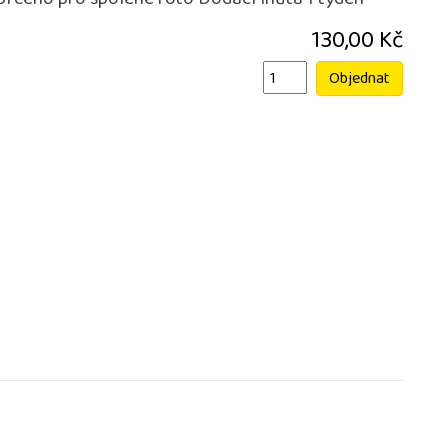
 Urceno pro spolene foto Dodací lhůta 1 týden
130,00 Kč
Objednat