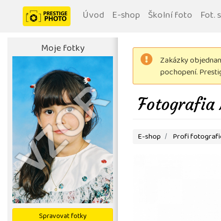
Úvod
E-shop
Školní foto
Fot. 
Moje fotky
Zakázky objednané
pochopení. Prest
Fotografia
E-shop
Profi fotograf
Spravovat fotky