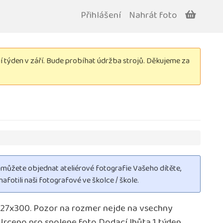
Přihlášení
Nahrát foto
týden v září. Bude probíhat údržba strojů. Děkujeme za
i můžete objednat ateliérové fotografie Vašeho dítěte,
nafotili naši fotografové ve školce / škole.
127x300. Pozor na rozmer nejde na vsechny