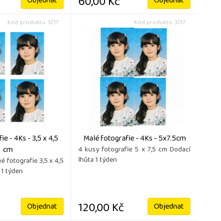
60,00 Kč
Objednat
Objednat
Kód produktu: 3217
Kód produktu: 3217
e - 4Ks - 3,5 x 4,5
Malé fotografie - 4Ks - 5x7.5cm
cm
4 kusy fotografie 5 x 7,5 cm Dodací
lhůta 1 týden
é fotografie 3,5 x 4,5
 1 týden
120,00 Kč
Objednat
Objednat