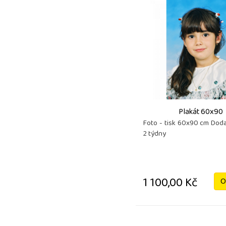
Plakát 60x90
Foto - tisk 60x90 cm Dodac
2 týdny
1 100,00 Kč
O