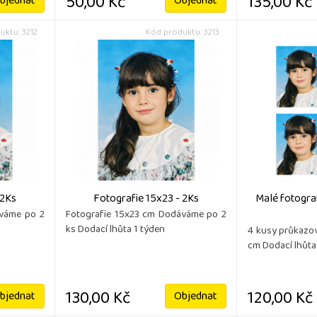
50,00 Kč
135,00 Kč
bjednat
Objednat
uktu: 3212
Kód produktu: 3213
 2Ks
Fotografie 15x23 - 2Ks
Malé fotografi
áváme po 2
Fotografie 15x23 cm Dodáváme po 2
ks Dodací lhůta 1 týden
4 kusy průkazov
cm Dodací lhůta
130,00 Kč
120,00 Kč
bjednat
Objednat