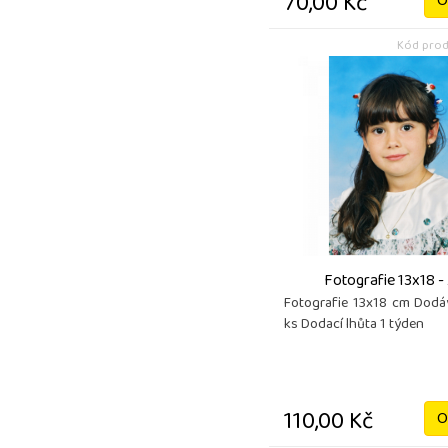
70,00 Kč
O
Kód prod
Fotografie 13x18 -
Fotografie 13x18 cm Dod
ks Dodací lhůta 1 týden
110,00 Kč
O