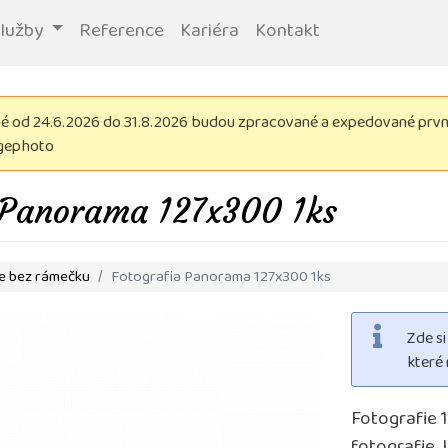
služby
Reference
Kariéra
Kontakt
 od 24.6.2026 do 31.8.2026 budou zpracované a expedované první 
igephoto
 Panorama 127x300 1ks
ie bez rámečku
Fotografia Panorama 127x300 1ks
Zde s
které 
Fotografie 