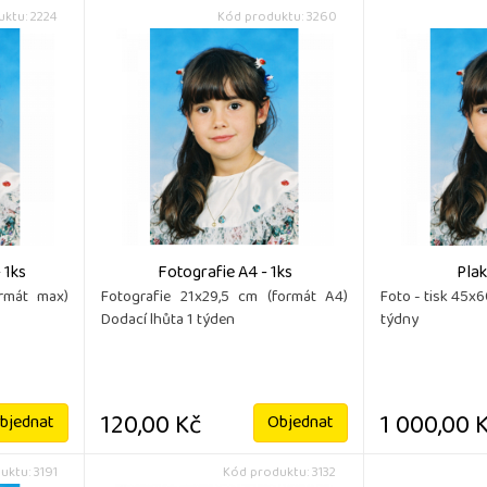
ktu: 2224
Kód produktu: 3260
 1ks
Fotografie A4 - 1ks
Pla
rmát max)
Fotografie 21x29,5 cm (formát A4)
Foto - tisk 45x
Dodací lhůta 1 týden
týdny
120,00 Kč
1 000,00 
bjednat
Objednat
uktu: 3191
Kód produktu: 3132