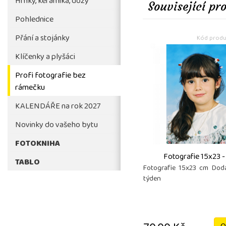
Hrnky, keramika, dózy
Související pr
Pohlednice
Přání a stojánky
Kód produ
Klíčenky a plyšáci
Profi fotografie bez
rámečku
KALENDÁŘE na rok 2027
Novinky do vašeho bytu
FOTOKNIHA
Fotografie 15x23 -
TABLO
Fotografie 15x23 cm Doda
týden