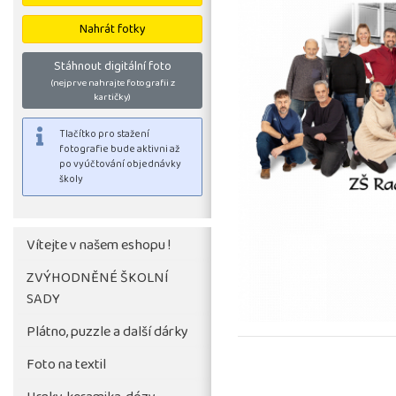
Nahrát fotky
Stáhnout digitální foto
(nejprve nahrajte fotografii z
kartičky)
Vítejte v našem eshopu !
ZVÝHODNĚNÉ ŠKOLNÍ
SADY
Tlačítko pro stažení
fotografie bude aktivni až
Plátno, puzzle a další dárky
po vyúčtování objednávky
Foto na textil
školy