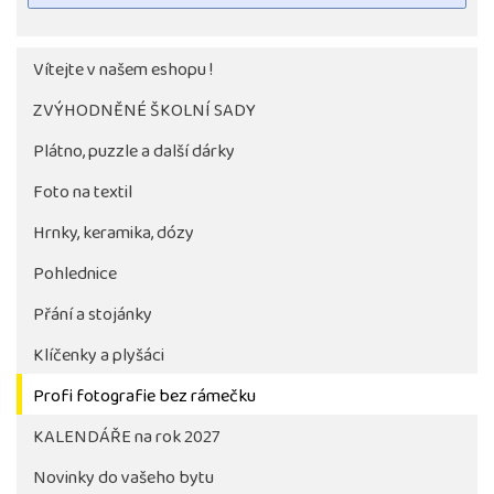
Vítejte v našem eshopu !
ZVÝHODNĚNÉ ŠKOLNÍ SADY
Plátno, puzzle a další dárky
Foto na textil
Hrnky, keramika, dózy
Pohlednice
Tlačítko pro stažení fotografie bude aktivni až po 
objednávky školy
Přání a stojánky
Klíčenky a plyšáci
Profi fotografie bez rámečku
KALENDÁŘE na rok 2027
Novinky do vašeho bytu