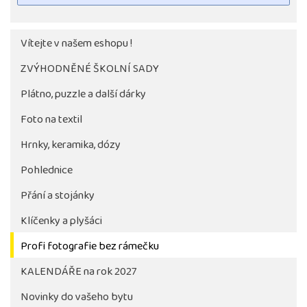
Vítejte v našem eshopu !
ZVÝHODNĚNÉ ŠKOLNÍ SADY
Plátno, puzzle a další dárky
Foto na textil
Hrnky, keramika, dózy
Pohlednice
Tlačítko pro stažení fotografie bude aktivni až po 
objednávky školy
Přání a stojánky
Klíčenky a plyšáci
Profi fotografie bez rámečku
KALENDÁŘE na rok 2027
Novinky do vašeho bytu