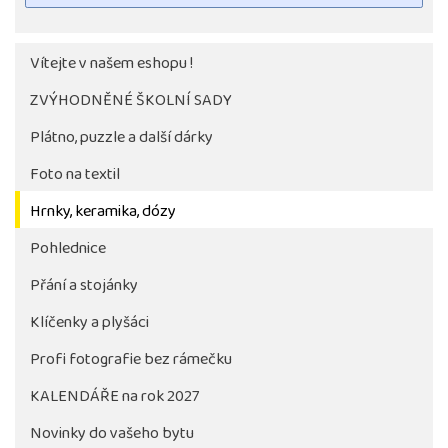
Vítejte v našem eshopu !
ZVÝHODNĚNÉ ŠKOLNÍ SADY
Plátno, puzzle a další dárky
Foto na textil
Hrnky, keramika, dózy
Pohlednice
Tlačítko pro stažení fotografie bude aktivni až po 
objednávky školy
Přání a stojánky
Klíčenky a plyšáci
Profi fotografie bez rámečku
KALENDÁŘE na rok 2027
Novinky do vašeho bytu