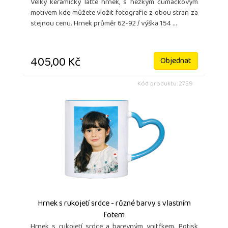
Velký keramický latte hrnek, s hezkým čumáčkovým
motivem kde můžete vložit fotografie z obou stran za
stejnou cenu. Hrnek průměr 62-92 / výška 154 ...
405,00 Kč
Objednat
Kód produktu: 2759
Hrnek s rukojetí srdce - různé barvy s vlastním
fotem
Hrnek s rukojetí srdce a barevným vnitřkem. Potisk