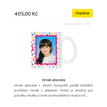
405,00 Kč
Objednat
Kód produktu: 2759
Hrnek abeceda
Hrnek abeceda s vlastní fotografií, potěší každého
prvňáčka. Hrnek s objemem 250ml je vhodný pro
praváky i leváky a navíc je omyvatelný v myčce ná ...