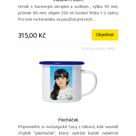
vlastním fotem
Hrnek s barevným okrajem a ouškem , výška 95 mm,
průměr 80 mm, objem 250 ml Dodací lhůta 1-2 týdny
Pro tisk na keramiku se používá jiná tech ...
315,00 Kč
Objednat
Kód produktu: 1848
Plecháček
Připomeňte si nostalgické časy z táborů, kde nesměl
chybět "plecháček", který vydržel každé nešetrné