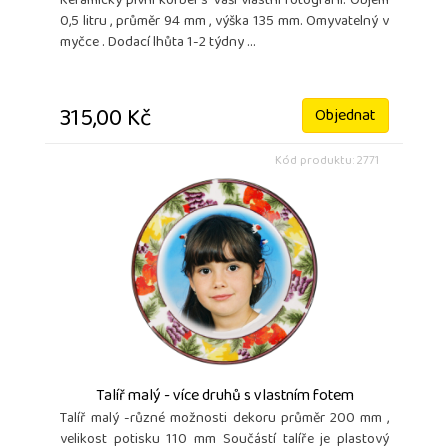
Keramický pivní korbel s Vaší vlastní fotografií. Objem
0,5 litru , průměr 94 mm , výška 135 mm. Omyvatelný v
myčce . Dodací lhůta 1-2 týdny ...
315,00 Kč
Objednat
Kód produktu: 2771
Talíř malý - více druhů s vlastním fotem
Talíř malý -různé možnosti dekoru průměr 200 mm ,
velikost potisku 110 mm Součástí talíře je plastový