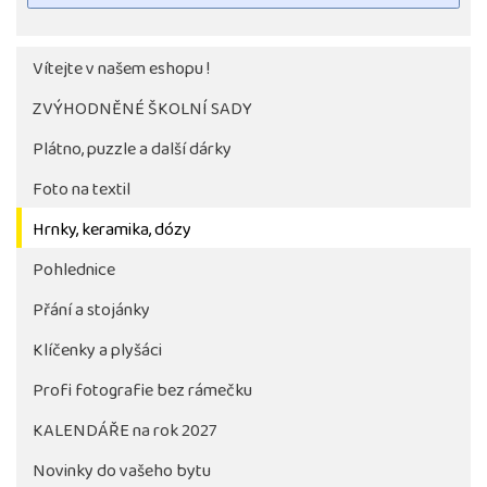
Vítejte v našem eshopu !
ZVÝHODNĚNÉ ŠKOLNÍ SADY
Plátno, puzzle a další dárky
Foto na textil
Hrnky, keramika, dózy
Pohlednice
Tlačítko pro stažení fotografie bude aktivni až po 
objednávky školy
Přání a stojánky
Klíčenky a plyšáci
Profi fotografie bez rámečku
KALENDÁŘE na rok 2027
Novinky do vašeho bytu