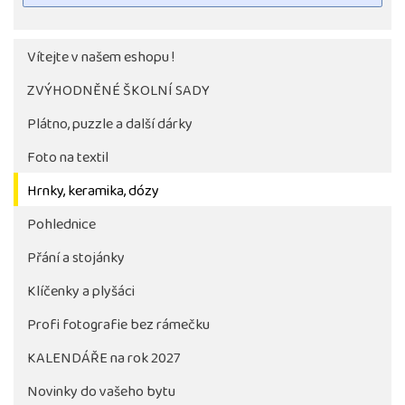
Vítejte v našem eshopu !
ZVÝHODNĚNÉ ŠKOLNÍ SADY
Plátno, puzzle a další dárky
Foto na textil
Hrnky, keramika, dózy
Pohlednice
Tlačítko pro stažení fotografie bude aktivni až po 
objednávky školy
Přání a stojánky
Klíčenky a plyšáci
Profi fotografie bez rámečku
KALENDÁŘE na rok 2027
Novinky do vašeho bytu