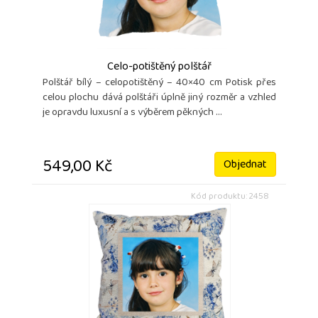
Celo-potištěný polštář
Polštář bílý – celopotištěný – 40×40 cm Potisk přes
celou plochu dává polštáři úplně jiný rozměr a vzhled
je opravdu luxusní a s výběrem pěkných ...
549,00 Kč
Objednat
Kód produktu: 2458