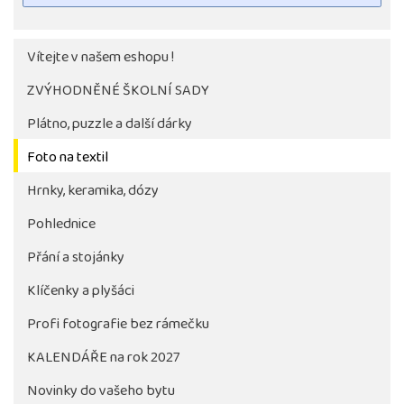
Vítejte v našem eshopu !
ZVÝHODNĚNÉ ŠKOLNÍ SADY
Plátno, puzzle a další dárky
Foto na textil
Hrnky, keramika, dózy
Pohlednice
Tlačítko pro stažení fotografie bude aktivni až po 
objednávky školy
Přání a stojánky
Klíčenky a plyšáci
Profi fotografie bez rámečku
KALENDÁŘE na rok 2027
Novinky do vašeho bytu