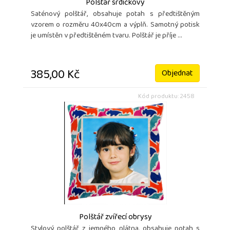
Polštář srdíčkový
Saténový polštář, obsahuje potah s předtištěným
vzorem o rozměru 40x40cm a výplň. Samotný potisk
je umístěn v předtištěném tvaru. Polštář je příje ...
385,00 Kč
Objednat
Kód produktu: 2458
Polštář zvířecí obrysy
Stylový polštář z jemného plátna, obsahuje potah s