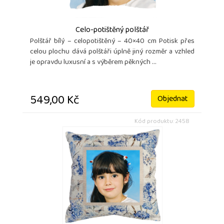
Celo-potištěný polštář
Polštář bílý – celopotištěný – 40×40 cm Potisk přes
celou plochu dává polštáři úplně jiný rozměr a vzhled
je opravdu luxusní a s výběrem pěkných ...
549,00 Kč
Objednat
Kód produktu: 2458