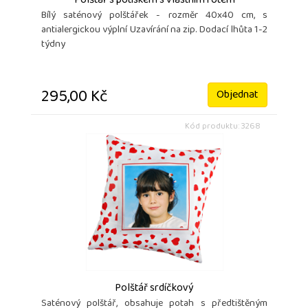
Polštář s potiskem s vlastním fotem
Bílý saténový polštářek - rozměr 40x40 cm, s
antialergickou výplní Uzavírání na zip. Dodací lhůta 1-2
týdny
295,00 Kč
Objednat
Kód produktu: 3268
Polštář srdíčkový
Saténový polštář, obsahuje potah s předtištěným