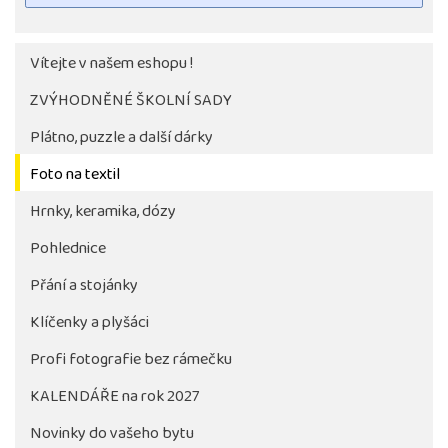
Vítejte v našem eshopu !
ZVÝHODNĚNÉ ŠKOLNÍ SADY
Plátno, puzzle a další dárky
Foto na textil
Hrnky, keramika, dózy
Pohlednice
Tlačítko pro stažení fotografie bude aktivni až po 
objednávky školy
Přání a stojánky
Klíčenky a plyšáci
Profi fotografie bez rámečku
KALENDÁŘE na rok 2027
Novinky do vašeho bytu