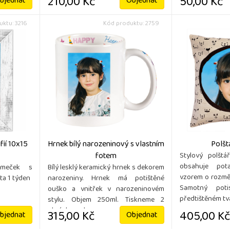
210,00 Kč
50,00 Kč
bjednat
Objednat
ktu: 3216
Kód produktu: 2759
fií 10x15
Hrnek bílý narozeninový s vlastním
Polšt
fotem
Stylový polštá
obsahuje pot
ámeček s
Bílý lesklý keramický hrnek s dekorem
vzorem o rozmě
ta 1 týden
narozeniny. Hrnek má potištěné
Samotný pot
ouško a vnitřek v narozeninovém
předtištěném tvar
stylu. Objem 250ml. Tiskneme 2
obrázky na hr ...
315,00 Kč
405,00 Kč
bjednat
Objednat