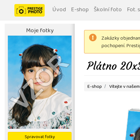
Úvod
E-shop
Školní foto
Fot. 
Moje fotky
Zakázky objednané
pochopení. Prest
Plátno 20x
E-shop
Vítejte v našem
Spravovat fotky