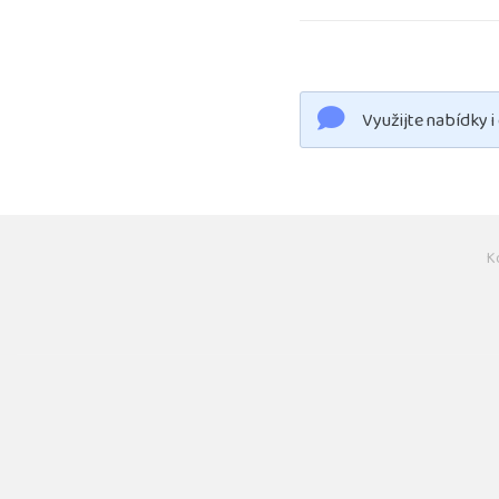
Využijte nabídky i
K