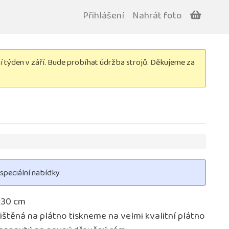
Přihlášení
Nahrát foto
týden v září. Bude probíhat údržba strojů. Děkujeme za
 speciální nabídky
x30 cm
ištěná na plátno tiskneme na velmi kvalitní plátno