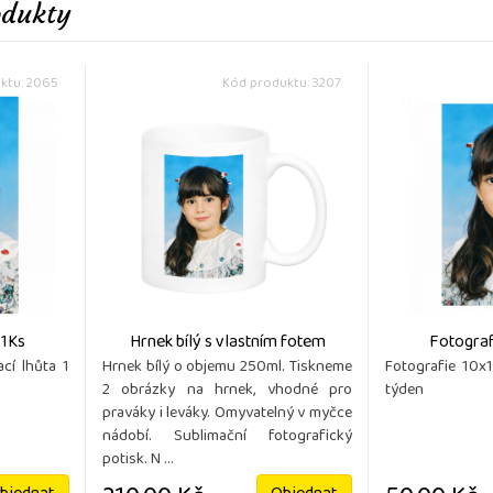
odukty
ktu: 2065
Kód produktu: 3207
 1Ks
Hrnek bílý s vlastním fotem
Fotografi
cí lhůta 1
Hrnek bílý o objemu 250ml. Tiskneme
Fotografie 10x
2 obrázky na hrnek, vhodné pro
týden
praváky i leváky. Omyvatelný v myčce
nádobí. Sublimační fotografický
potisk. N ...