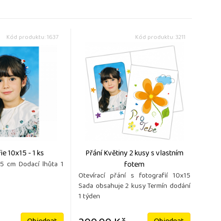
Kód produktu: 1637
Kód produktu: 3211
e 10x15 - 1 ks
Přání Květiny 2 kusy s vlastním
fotem
15 cm Dodací lhůta 1
Otevírací přání s fotografií 10x15
Sada obsahuje 2 kusy Termín dodání
1 týden