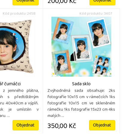
200,00 Kč
Objednat
Objednat
Kód produktu: 2458
Kód produktu: 3407
ář čumáčci
Sada sklo
ř z jemného plátna,
Zvýhodněná sada obsahuje: 2ks
ah s předtištěným
fotografie 10x15 cm v rámečcích 1ks
ru 40x40cm a výplň.
fotografie 10x15 cm ve skleněném
isk je umístěn v
rámečku 1ks fotografie 15x23 cm 4ks
u. ...
malých ...
350,00 Kč
Objednat
Objednat