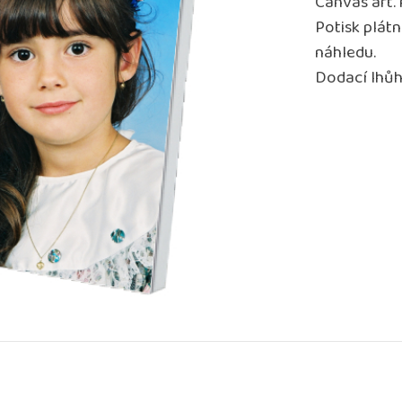
Canvas art.
Potisk plát
náhledu.
Dodací lhůh