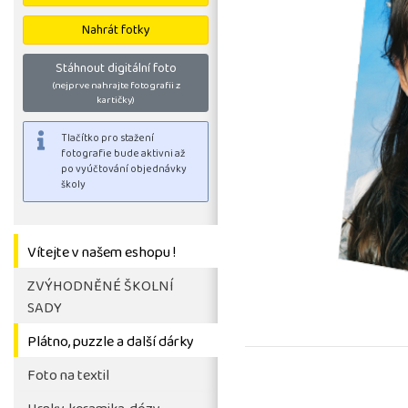
Nahrát fotky
Stáhnout digitální foto
(nejprve nahrajte fotografii z
kartičky)
Vítejte v našem eshopu !
ZVÝHODNĚNÉ ŠKOLNÍ
SADY
Tlačítko pro stažení
fotografie bude aktivni až
Plátno, puzzle a další dárky
po vyúčtování objednávky
Foto na textil
školy