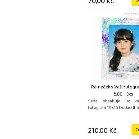
70,00 Kč
O
Kód produ
Rámeček s Vaší fotogra
č.88 - 3ks
Sada obsahuje 3x r
fotografií 10x15 Dodací lhů
210,00 Kč
O