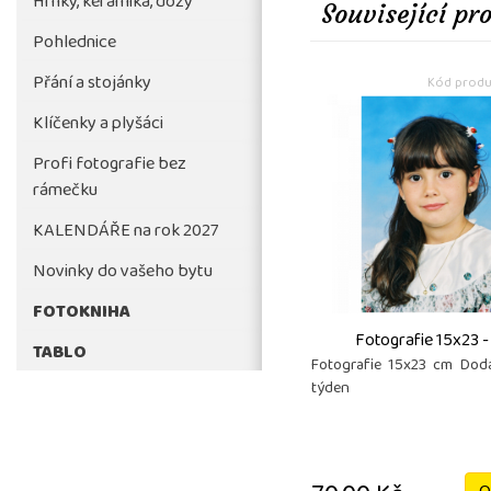
Hrnky, keramika, dózy
Související pr
Pohlednice
Přání a stojánky
Kód produ
Klíčenky a plyšáci
Profi fotografie bez
rámečku
KALENDÁŘE na rok 2027
Novinky do vašeho bytu
FOTOKNIHA
Fotografie 15x23 -
TABLO
Fotografie 15x23 cm Doda
týden