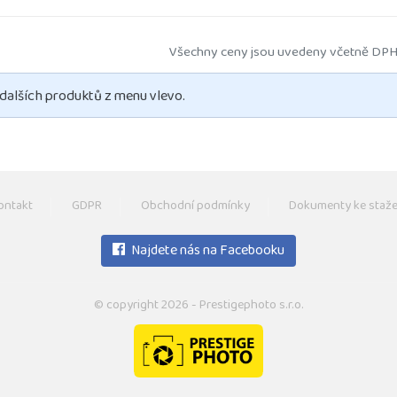
Všechny ceny jsou uvedeny včetně DPH
 dalších produktů z menu vlevo.
ontakt
GDPR
Obchodní podmínky
Dokumenty ke staže
Najdete nás na Facebooku
© copyright 2026 - Prestigephoto s.r.o.