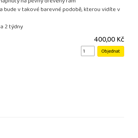
 napnutý na pevný dřevěný rám
na bude v takové barevné podobě, kterou vidíte v
a 2 týdny
400,00 Kč
Objednat