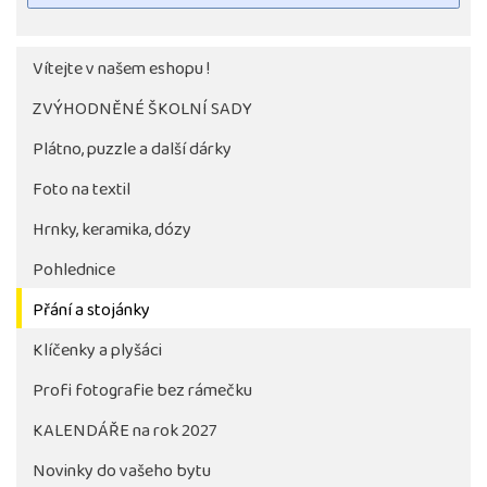
Vítejte v našem eshopu !
ZVÝHODNĚNÉ ŠKOLNÍ SADY
Plátno, puzzle a další dárky
Foto na textil
Hrnky, keramika, dózy
Pohlednice
Tlačítko pro stažení fotografie bude aktivni až po 
objednávky školy
Přání a stojánky
Klíčenky a plyšáci
Profi fotografie bez rámečku
KALENDÁŘE na rok 2027
Novinky do vašeho bytu