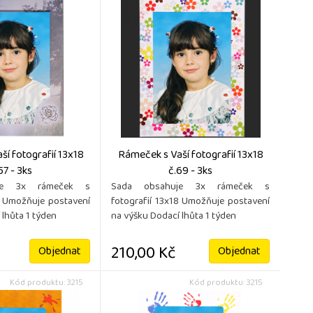
í fotografií 13x18
Rámeček s Vaší fotografií 13x18
57 - 3ks
č.69 - 3ks
je 3x rámeček s
Sada obsahuje 3x rámeček s
8 Umožňuje postavení
fotografií 13x18 Umožňuje postavení
 lhůta 1 týden
na výšku Dodací lhůta 1 týden
210,00 Kč
Objednat
Objednat
Kód produktu: 3215
Kód produktu: 3215