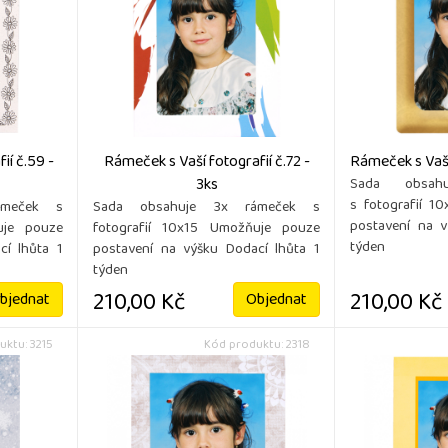
ií č.59 -
Rámeček s Vaší fotografií č.72 -
Rámeček s Vaší 
3ks
Sada obsah
s fotografií 1
ámeček s
Sada obsahuje 3x rámeček s
postavení na v
uje pouze
fotografií 10x15 Umožňuje pouze
týden
cí lhůta 1
postavení na výšku Dodací lhůta 1
týden
210,00 Kč
210,00 Kč
bjednat
Objednat
uktu: 3215
Kód produktu: 2318