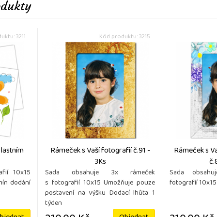
odukty
uktu: 3211
Kód produktu: 3215
vlastním
Rámeček s Vaší fotografií č.91 -
Rámeček s Vaš
3Ks
č.
afií 10x15
Sada obsahuje 3x rámeček
Sada obsahu
mín dodání
s fotografií 10x15 Umožňuje pouze
fotografií 10x15
postavení na výšku Dodací lhůta 1
týden