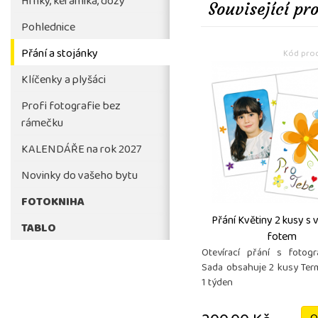
Hrnky, keramika, dózy
Související pr
Pohlednice
Přání a stojánky
Kód prod
Klíčenky a plyšáci
Profi fotografie bez
rámečku
KALENDÁŘE na rok 2027
Novinky do vašeho bytu
FOTOKNIHA
Přání Květiny 2 kusy s 
TABLO
fotem
Otevírací přání s fotogr
Sada obsahuje 2 kusy Ter
1 týden