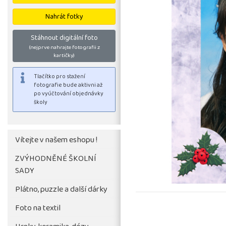
Nahrát fotky
Stáhnout digitální foto
(nejprve nahrajte fotografii z
kartičky)
Vítejte v našem eshopu !
ZVÝHODNĚNÉ ŠKOLNÍ
SADY
Tlačítko pro stažení
fotografie bude aktivni až
Plátno, puzzle a další dárky
po vyúčtování objednávky
Foto na textil
školy