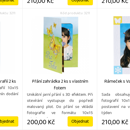
210,00 Kč
210,00 Kč
bjednat
Objednat
uktu: 3211
Kód produktu: 3211
afií 2 ks
Přání zahrádka 2 ks s vlastním
Rámeček s Vaš
fotem
afií 10x15
mín dodání
Unikátní jarní přání s 3D efektem. Při
Sada obsahu
otevírání vystupuje do popředí
fotografií 10
malovaný plot. Do přání se vkládá
postavení na v
fotografie ve formátu 10x15
týden
orientovaná na ...
200,00 Kč
210,00 Kč
bjednat
Objednat