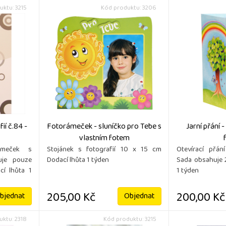
uktu: 3215
Kód produktu: 3206
ií č.84 -
Fotorámeček - sluníčko pro Tebe s
Jarní přání 
vlastním fotem
ámeček s
Stojánek s fotografií 10 x 15 cm
Otevírací přán
uje pouze
Dodací lhůta 1 týden
Sada obsahuje 
cí lhůta 1
1 týden
205,00 Kč
200,00 Kč
bjednat
Objednat
ktu: 2318
Kód produktu: 3215