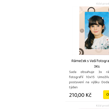
Kód prod
Rámeček s Vaší fotograf
3Ks
Sada obsahuje 3x r
fotografií 10x15 Umožň
postavení na výšku Doda
týden
210,00 Kč
O
Kód produ