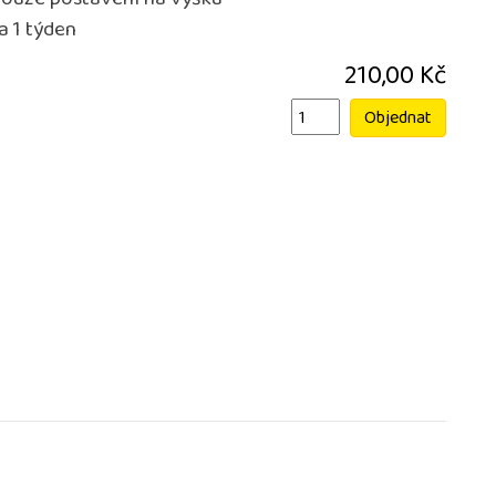
ouze postavení na výšku
a 1 týden
210,00 Kč
Objednat