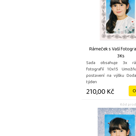
Rámeček s Vaší fotograf
3Ks
Sada obsahuje 3x r
fotografií 10x15 Umožň
postavení na výšku Doda
týden
210,00 Kč
O
Kód prod