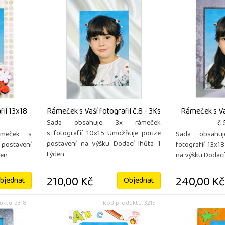
ií 13x18
Rámeček s Vaší fotografií č.8 - 3Ks
Rámeček s Vaš
č.
Sada obsahuje 3x rámeček
s fotografií 10x15 Umožňuje pouze
ámeček s
Sada obsahu
postavení na výšku Dodací lhůta 1
 postavení
fotografií 13x1
týden
den
na výšku Dodací
210,00 Kč
240,00 Kč
bjednat
Objednat
ktu: 2318
Kód produktu: 3215