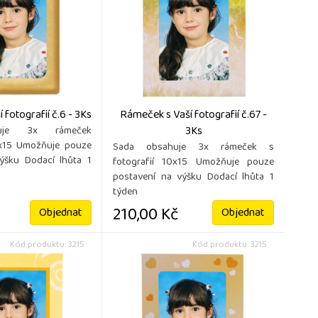
fotografií č.6 - 3Ks
Rámeček s Vaší fotografií č.67 -
3Ks
uje 3x rámeček
0x15 Umožňuje pouze
Sada obsahuje 3x rámeček s
ýšku Dodací lhůta 1
fotografií 10x15 Umožňuje pouze
postavení na výšku Dodací lhůta 1
týden
210,00 Kč
Objednat
Objednat
Kód produktu: 3215
Kód produktu: 3215