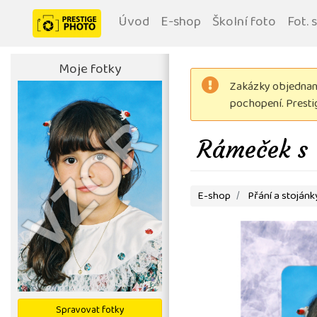
Úvod
E-shop
Školní foto
Fot. 
Moje fotky
Zakázky objednané
pochopení. Prest
Rámeček s V
E-shop
Přání a stojánk
Spravovat fotky