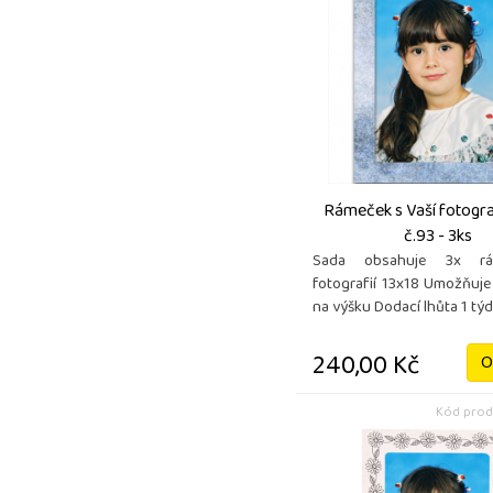
Rámeček s Vaší fotograf
č.93 - 3ks
Sada obsahuje 3x r
fotografií 13x18 Umožňuje
na výšku Dodací lhůta 1 tý
240,00 Kč
O
Kód prod