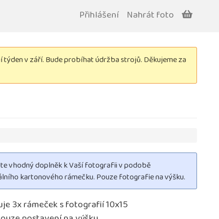
Přihlášení
Nahrát foto
týden v září. Bude probíhat údržba strojů. Děkujeme za
te vhodný doplněk k Vaší fotografii v podobě
nálního kartonového rámečku. Pouze fotografie na výšku.
je 3x rámeček s fotografií 10x15