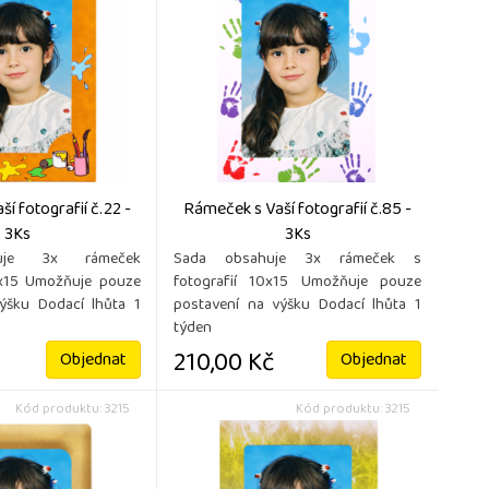
í fotografií č.22 -
Rámeček s Vaší fotografií č.85 -
3Ks
3Ks
uje 3x rámeček
Sada obsahuje 3x rámeček s
0x15 Umožňuje pouze
fotografií 10x15 Umožňuje pouze
ýšku Dodací lhůta 1
postavení na výšku Dodací lhůta 1
týden
210,00 Kč
Objednat
Objednat
Kód produktu: 3215
Kód produktu: 3215