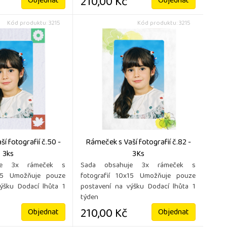
210,00 Kč
Objednat
Objednat
Kód produktu: 3215
Kód produktu: 3215
í fotografií č.50 -
Rámeček s Vaší fotografií č.82 -
3ks
3Ks
je 3x rámeček s
Sada obsahuje 3x rámeček s
x15 Umožňuje pouze
fotografií 10x15 Umožňuje pouze
ýšku Dodací lhůta 1
postavení na výšku Dodací lhůta 1
týden
210,00 Kč
Objednat
Objednat