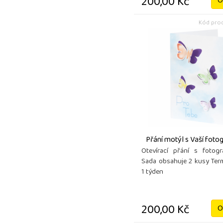
200,00 Kč
O
Kód prod
Přání motýl s Vaší fotogr
Otevírací přání s fotogr
Sada obsahuje 2 kusy Ter
1 týden
200,00 Kč
O