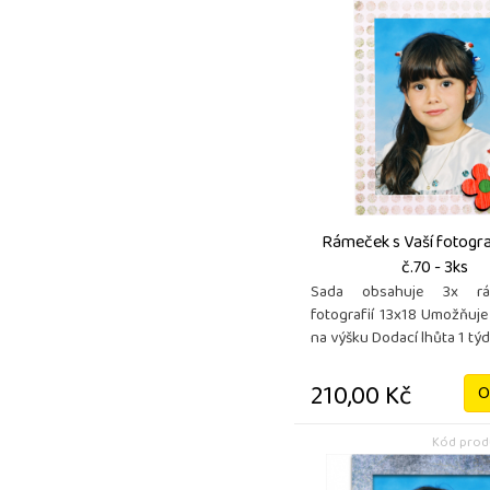
Rámeček s Vaší fotograf
č.70 - 3ks
Sada obsahuje 3x r
fotografií 13x18 Umožňuje
na výšku Dodací lhůta 1 tý
210,00 Kč
O
Kód produ