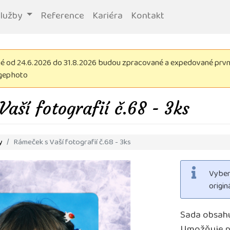
služby
Reference
Kariéra
Kontakt
 od 24.6.2026 do 31.8.2026 budou zpracované a expedované první 
igephoto
aší fotografií č.68 - 3ks
y
Rámeček s Vaší fotografií č.68 - 3ks
Vyber
origi
Sada obsahu