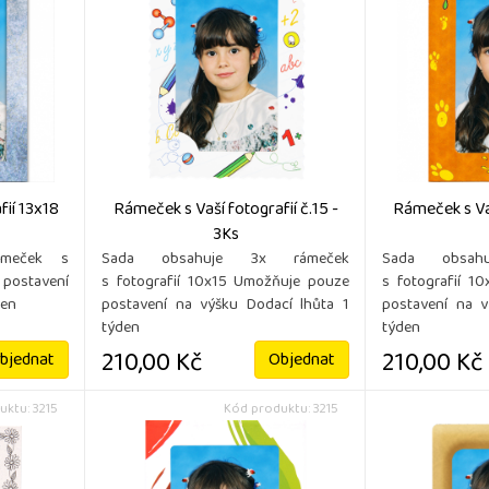
ií 13x18
Rámeček s Vaší fotografií č.15 -
Rámeček s Vaš
3Ks
ámeček s
Sada obsahuje 3x rámeček
Sada obsah
 postavení
s fotografií 10x15 Umožňuje pouze
s fotografií 1
den
postavení na výšku Dodací lhůta 1
postavení na v
týden
týden
210,00 Kč
210,00 Kč
bjednat
Objednat
uktu: 3215
Kód produktu: 3215