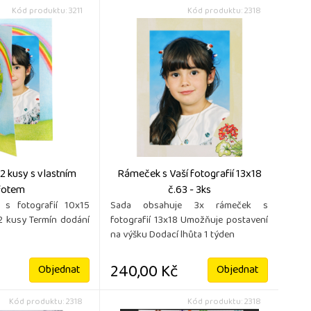
Kód produktu: 3211
Kód produktu: 2318
- 2 kusy s vlastním
Rámeček s Vaší fotografií 13x18
fotem
č.63 - 3ks
í s fotografií 10x15
Sada obsahuje 3x rámeček s
2 kusy Termín dodání
fotografií 13x18 Umožňuje postavení
na výšku Dodací lhůta 1 týden
240,00 Kč
Objednat
Objednat
Kód produktu: 2318
Kód produktu: 2318