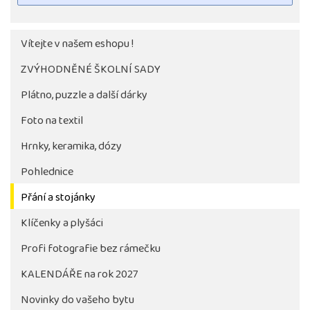
Vítejte v našem eshopu !
ZVÝHODNĚNÉ ŠKOLNÍ SADY
Plátno, puzzle a další dárky
Foto na textil
Hrnky, keramika, dózy
Pohlednice
Tlačítko pro stažení fotografie bude aktivni až po 
objednávky školy
Přání a stojánky
Klíčenky a plyšáci
Profi fotografie bez rámečku
KALENDÁŘE na rok 2027
Novinky do vašeho bytu