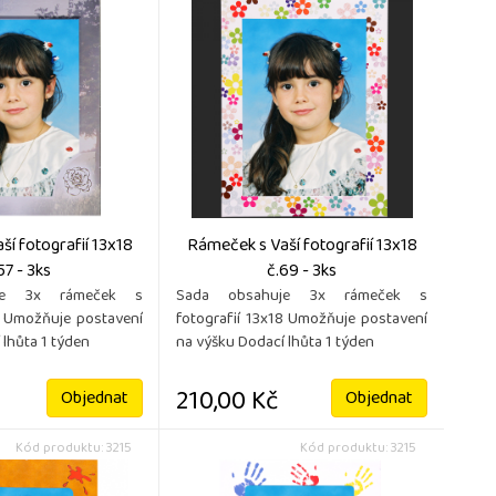
í fotografií 13x18
Rámeček s Vaší fotografií 13x18
57 - 3ks
č.69 - 3ks
je 3x rámeček s
Sada obsahuje 3x rámeček s
8 Umožňuje postavení
fotografií 13x18 Umožňuje postavení
 lhůta 1 týden
na výšku Dodací lhůta 1 týden
210,00 Kč
Objednat
Objednat
Kód produktu: 3215
Kód produktu: 3215