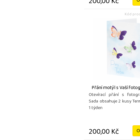
200,00 Kč
O
Kód prod
Přání motýl s Vaší fotogr
Otevírací přání s fotogr
Sada obsahuje 2 kusy Ter
1 týden
200,00 Kč
O