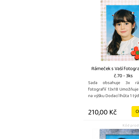
Rámeček s Vaší fotograf
č.70 - 3ks
Sada obsahuje 3x r
fotografií 13x18 Umožňuje
na výšku Dodací lhůta 1 tý
210,00 Kč
O
Kód produ