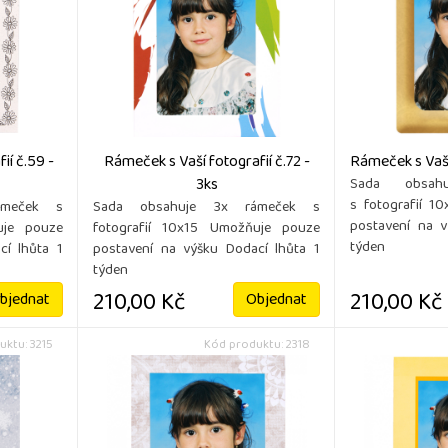
ií č.59 -
Rámeček s Vaší fotografií č.72 -
Rámeček s Vaší 
3ks
Sada obsah
s fotografií 1
ámeček s
Sada obsahuje 3x rámeček s
postavení na v
uje pouze
fotografií 10x15 Umožňuje pouze
týden
cí lhůta 1
postavení na výšku Dodací lhůta 1
týden
210,00 Kč
210,00 Kč
bjednat
Objednat
uktu: 3215
Kód produktu: 2318