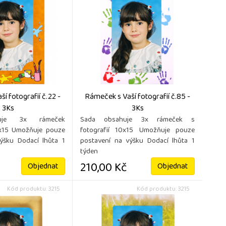
í fotografií č.22 -
Rámeček s Vaší fotografií č.85 -
3Ks
3Ks
uje 3x rámeček
Sada obsahuje 3x rámeček s
0x15 Umožňuje pouze
fotografií 10x15 Umožňuje pouze
ýšku Dodací lhůta 1
postavení na výšku Dodací lhůta 1
týden
210,00 Kč
Objednat
Objednat
Kód produktu: 3215
Kód produktu: 3215