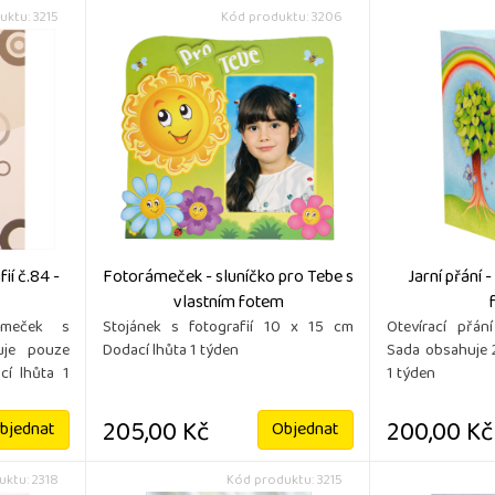
uktu: 3215
Kód produktu: 3206
ií č.84 -
Fotorámeček - sluníčko pro Tebe s
Jarní přání 
vlastním fotem
ámeček s
Stojánek s fotografií 10 x 15 cm
Otevírací přán
uje pouze
Dodací lhůta 1 týden
Sada obsahuje 
cí lhůta 1
1 týden
205,00 Kč
200,00 Kč
bjednat
Objednat
ktu: 2318
Kód produktu: 3215