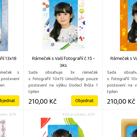
ií 13x18
Rámeček s Vaší fotografií č.15 -
Rámeček s Vaš
3Ks
ámeček s
Sada obsahuje 3x rámeček
Sada obsah
 postavení
s fotografií 10x15 Umožňuje pouze
s fotografií 1
den
postavení na výšku Dodací lhůta 1
postavení na v
týden
týden
210,00 Kč
210,00 Kč
bjednat
Objednat
uktu: 3215
Kód produktu: 3215