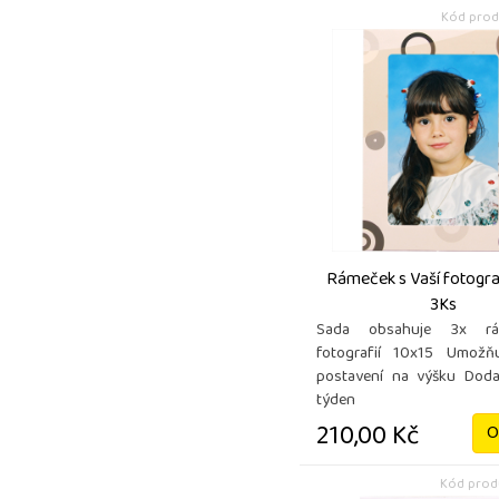
Kód prod
Rámeček s Vaší fotograf
3Ks
Sada obsahuje 3x r
fotografií 10x15 Umožň
postavení na výšku Doda
týden
210,00 Kč
O
Kód produ