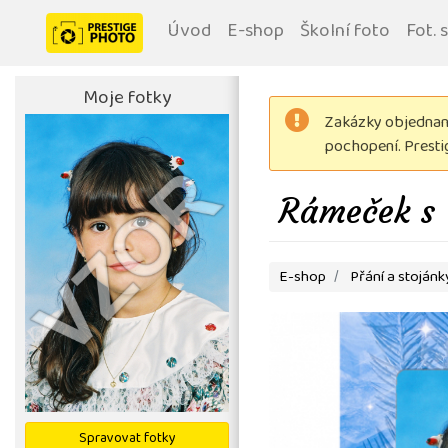
Úvod
E-shop
Školní foto
Fot. 
Moje fotky
Zakázky objednané
pochopení. Prest
Rámeček s V
E-shop
Přání a stojánk
Spravovat fotky