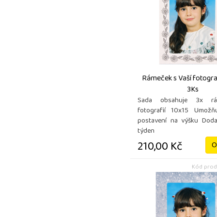
Rámeček s Vaší fotograf
3Ks
Sada obsahuje 3x r
fotografií 10x15 Umožň
postavení na výšku Doda
týden
210,00 Kč
O
Kód prod