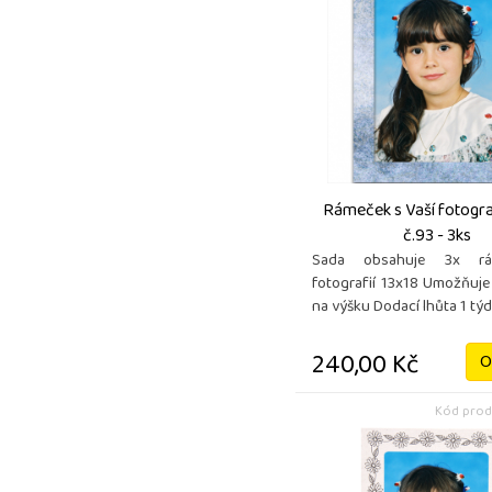
Rámeček s Vaší fotograf
č.93 - 3ks
Sada obsahuje 3x r
fotografií 13x18 Umožňuje
na výšku Dodací lhůta 1 tý
240,00 Kč
O
Kód prod