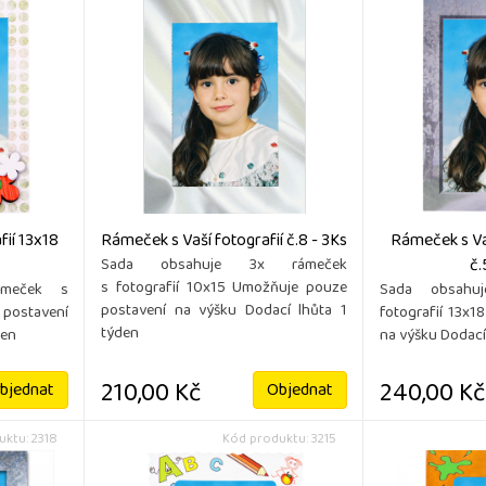
ií 13x18
Rámeček s Vaší fotografií č.8 - 3Ks
Rámeček s Vaš
č.
Sada obsahuje 3x rámeček
s fotografií 10x15 Umožňuje pouze
ámeček s
Sada obsahu
postavení na výšku Dodací lhůta 1
 postavení
fotografií 13x1
týden
den
na výšku Dodací
210,00 Kč
240,00 Kč
bjednat
Objednat
ktu: 2318
Kód produktu: 3215