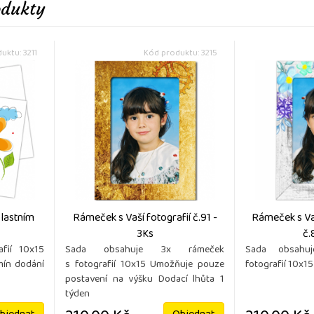
odukty
uktu: 3211
Kód produktu: 3215
vlastním
Rámeček s Vaší fotografií č.91 -
Rámeček s Vaš
3Ks
č.
afií 10x15
Sada obsahuje 3x rámeček
Sada obsahu
mín dodání
s fotografií 10x15 Umožňuje pouze
fotografií 10x15
postavení na výšku Dodací lhůta 1
týden