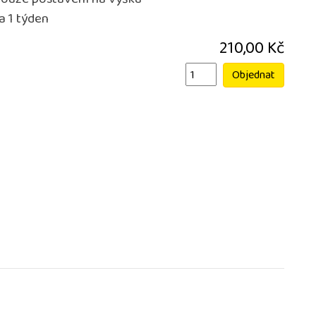
ouze postavení na výšku
a 1 týden
210,00 Kč
Objednat