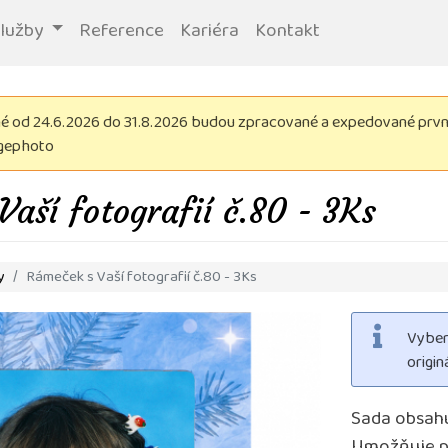
služby
Reference
Kariéra
Kontakt
 od 24.6.2026 do 31.8.2026 budou zpracované a expedované první 
igephoto
aší fotografií č.80 - 3Ks
y
Rámeček s Vaší fotografií č.80 - 3Ks
Vyber
origi
Sada obsahu