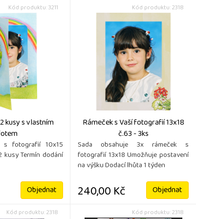
Kód produktu: 3211
Kód produktu: 2318
- 2 kusy s vlastním
Rámeček s Vaší fotografií 13x18
fotem
č.63 - 3ks
í s fotografií 10x15
Sada obsahuje 3x rámeček s
2 kusy Termín dodání
fotografií 13x18 Umožňuje postavení
na výšku Dodací lhůta 1 týden
240,00 Kč
Objednat
Objednat
Kód produktu: 2318
Kód produktu: 2318