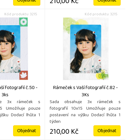
210,00 Kč
Objednat
Objednat
Kód produktu: 3215
Kód produktu: 3215
í fotografií č.50 -
Rámeček s Vaší fotografií č.82 -
3ks
3Ks
je 3x rámeček s
Sada obsahuje 3x rámeček s
x15 Umožňuje pouze
fotografií 10x15 Umožňuje pouze
ýšku Dodací lhůta 1
postavení na výšku Dodací lhůta 1
týden
210,00 Kč
Objednat
Objednat