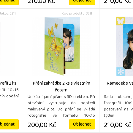
210,00 Kč
210,00 Kč
bjednat
Objednat
uktu: 3211
Kód produktu: 3211
afií 2 ks
Přání zahrádka 2 ks s vlastním
Rámeček s Vaš
fotem
afií 10x15
mín dodání
Unikátní jarní přání s 3D efektem. Při
Sada obsahu
otevírání vystupuje do popředí
fotografií 10
malovaný plot. Do přání se vkládá
postavení na v
fotografie ve formátu 10x15
týden
orientovaná na ...
200,00 Kč
210,00 Kč
bjednat
Objednat