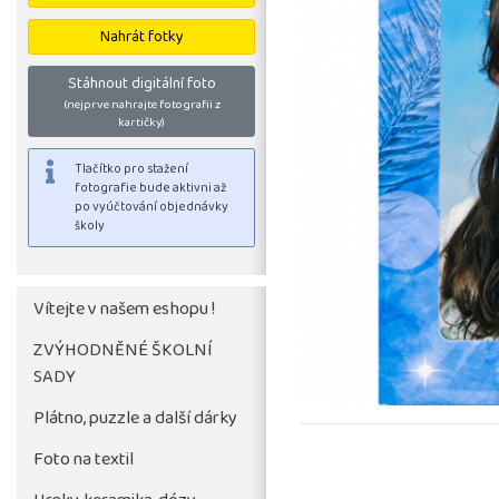
Nahrát fotky
Stáhnout digitální foto
(nejprve nahrajte fotografii z
kartičky)
Vítejte v našem eshopu !
ZVÝHODNĚNÉ ŠKOLNÍ
SADY
Tlačítko pro stažení
fotografie bude aktivni až
Plátno, puzzle a další dárky
po vyúčtování objednávky
Foto na textil
školy