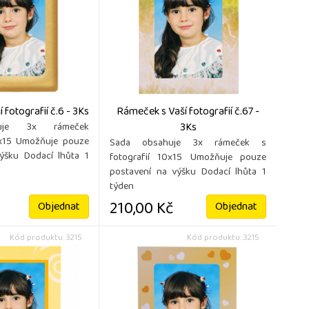
fotografií č.6 - 3Ks
Rámeček s Vaší fotografií č.67 -
3Ks
uje 3x rámeček
0x15 Umožňuje pouze
Sada obsahuje 3x rámeček s
ýšku Dodací lhůta 1
fotografií 10x15 Umožňuje pouze
postavení na výšku Dodací lhůta 1
týden
210,00 Kč
Objednat
Objednat
Kód produktu: 3215
Kód produktu: 3215