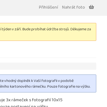
Přihlášení
Nahrát foto
týden v září. Bude probíhat údržba strojů. Děkujeme za
te vhodný doplněk k Vaší fotografii v podobě
nálního kartonového rámečku. Pouze fotografie na výšku.
je 3x rámeček s fotografií 10x15