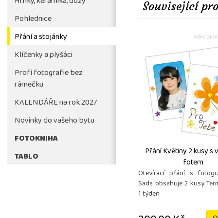
Hrnky, keramika, dózy
Související pr
Pohlednice
Přání a stojánky
Kód prod
Klíčenky a plyšáci
Profi fotografie bez
rámečku
KALENDÁŘE na rok 2027
Novinky do vašeho bytu
FOTOKNIHA
Přání Květiny 2 kusy s 
TABLO
fotem
Otevírací přání s fotogr
Sada obsahuje 2 kusy Ter
1 týden