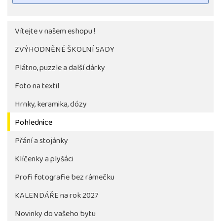
Vítejte v našem eshopu !
ZVÝHODNĚNÉ ŠKOLNÍ SADY
Plátno, puzzle a další dárky
Foto na textil
Hrnky, keramika, dózy
Pohlednice
Tlačítko pro stažení fotografie bude aktivni až po 
objednávky školy
Přání a stojánky
Klíčenky a plyšáci
Profi fotografie bez rámečku
KALENDÁŘE na rok 2027
Novinky do vašeho bytu