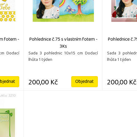
ím fotem -
Pohlednice č.75 s vlastním fotem -
Pohlednice č.7
3Ks
cm Dodací
Sada 3 pohlednic 10x15 cm Dodací
Sada 3 pohled
lhůta 1 týden
lhůta 1 týden
200,00 Kč
200,00 Kč
bjednat
Objednat
ktu: 3210