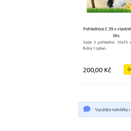
Pohlednice č.39 s vlastn
3Ks
Sada 3 pohlednic 10x15 
lhůta 1 týden
200,00 Kč
O
Využijte nabídky i