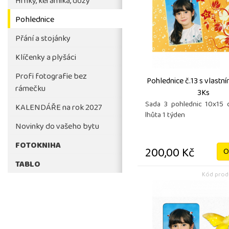
Hrnky, keramika, dózy
Pohlednice
Přání a stojánky
Klíčenky a plyšáci
Profi fotografie bez
Pohlednice č.13 s vlastn
rámečku
3Ks
Sada 3 pohlednic 10x15 
KALENDÁŘE na rok 2027
lhůta 1 týden
Novinky do vašeho bytu
FOTOKNIHA
200,00 Kč
O
TABLO
Kód produ