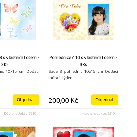
8 s vlastním fotem -
Pohlednice č.10 s vlastním fotem -
3Ks
3Ks
nic 10x15 cm Dodací
Sada 3 pohlednic 10x15 cm Dodací
lhůta 1 týden
200,00 Kč
Objednat
Objednat
Kód produktu: 3210
Kód produktu: 3210