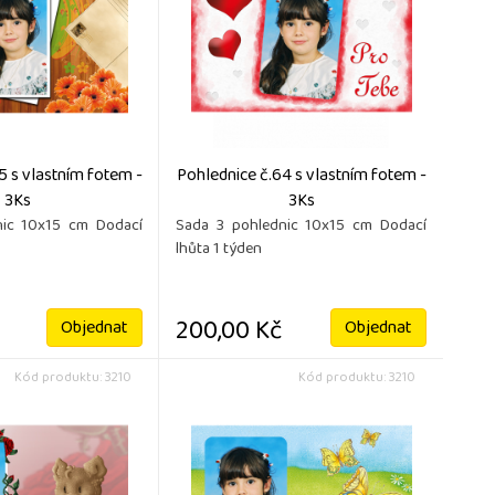
5 s vlastním fotem -
Pohlednice č.64 s vlastním fotem -
3Ks
3Ks
nic 10x15 cm Dodací
Sada 3 pohlednic 10x15 cm Dodací
lhůta 1 týden
200,00 Kč
Objednat
Objednat
Kód produktu: 3210
Kód produktu: 3210