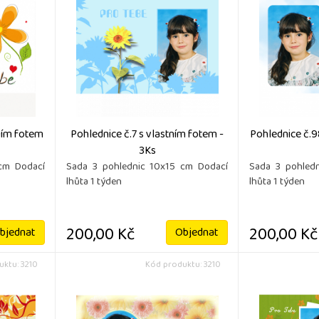
tním fotem
Pohlednice č.7 s vlastním fotem -
Pohlednice č.9
3Ks
cm Dodací
Sada 3 pohlednic 10x15 cm Dodací
Sada 3 pohled
lhůta 1 týden
lhůta 1 týden
200,00 Kč
200,00 Kč
bjednat
Objednat
ktu: 3210
Kód produktu: 3210