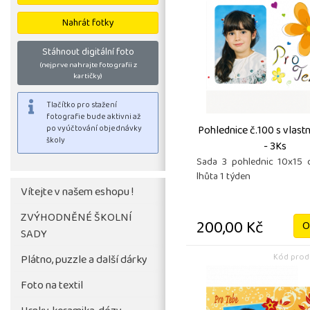
Nahrát fotky
Stáhnout digitální foto
(nejprve nahrajte fotografii z
kartičky)
Pohlednice č.100 s vlas
- 3Ks
Sada 3 pohlednic 10x15 
lhůta 1 týden
Vítejte v našem eshopu !
ZVÝHODNĚNÉ ŠKOLNÍ
200,00 Kč
O
SADY
Tlačítko pro stažení
Kód produ
fotografie bude aktivni až
Plátno, puzzle a další dárky
po vyúčtování objednávky
Foto na textil
školy