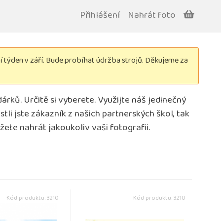
Přihlášení
Nahrát foto
týden v září. Bude probíhat údržba strojů. Děkujeme za
árků. Určitě si vyberete. Využijte náš jedinečný
li jste zákazník z našich partnerských škol, tak
ůžete nahrát jakoukoliv vaši fotografii.
Kód produktu: 3210
Kód produktu: 3210