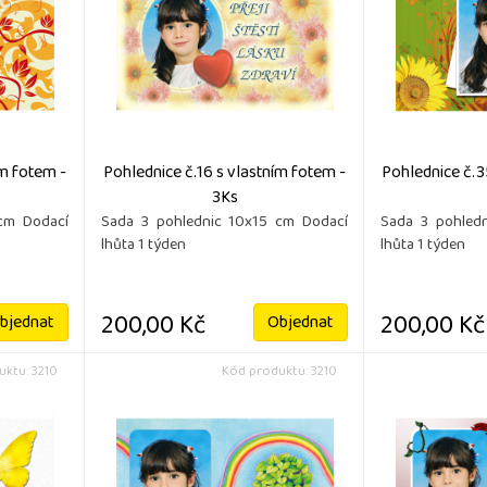
ím fotem -
Pohlednice č.16 s vlastním fotem -
Pohlednice č.3
3Ks
cm Dodací
Sada 3 pohlednic 10x15 cm Dodací
Sada 3 pohled
lhůta 1 týden
lhůta 1 týden
200,00 Kč
200,00 Kč
bjednat
Objednat
ktu: 3210
Kód produktu: 3210