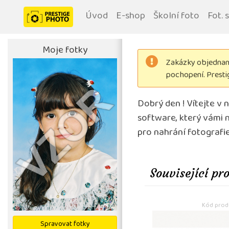
Úvod
E-shop
Školní foto
Fot. 
Moje fotky
Zakázky objednané
pochopení. Prest
Dobrý den ! Vítejte v 
software, který vámi n
pro nahrání fotografie 
Související pr
Kód produ
Spravovat fotky