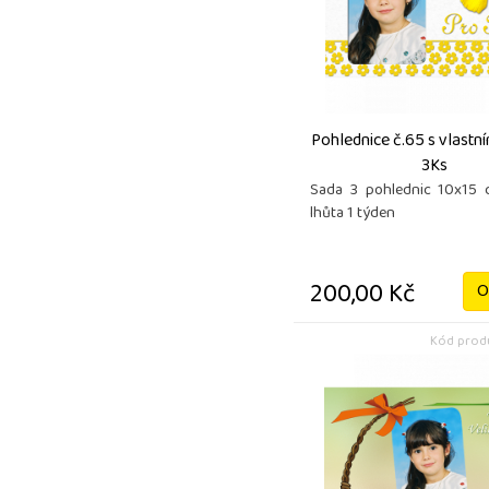
Pohlednice č.65 s vlastn
3Ks
Sada 3 pohlednic 10x15 
lhůta 1 týden
200,00 Kč
O
Kód produ