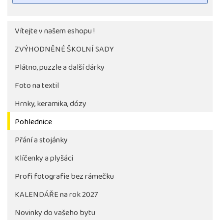
Vítejte v našem eshopu !
ZVÝHODNĚNÉ ŠKOLNÍ SADY
Plátno, puzzle a další dárky
Foto na textil
Hrnky, keramika, dózy
Pohlednice
Tlačítko pro stažení fotografie bude aktivni až po 
objednávky školy
Přání a stojánky
Klíčenky a plyšáci
Profi fotografie bez rámečku
KALENDÁŘE na rok 2027
Novinky do vašeho bytu