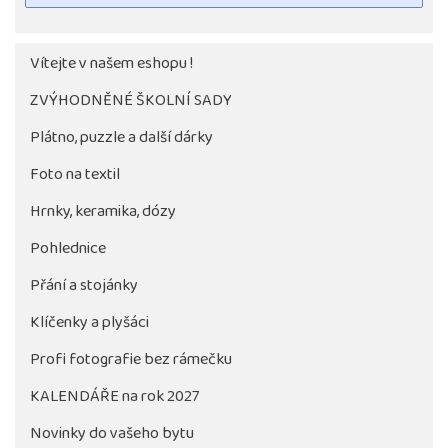
Vítejte v našem eshopu !
ZVÝHODNĚNÉ ŠKOLNÍ SADY
Plátno, puzzle a další dárky
Foto na textil
Hrnky, keramika, dózy
Pohlednice
Tlačítko pro stažení fotografie bude aktivni až po 
objednávky školy
Přání a stojánky
Klíčenky a plyšáci
Profi fotografie bez rámečku
KALENDÁŘE na rok 2027
Novinky do vašeho bytu