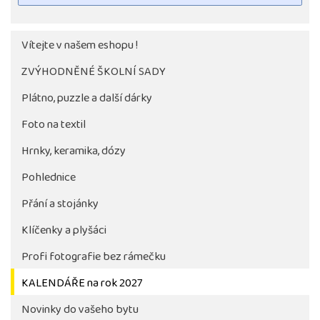
Vítejte v našem eshopu !
ZVÝHODNĚNÉ ŠKOLNÍ SADY
Plátno, puzzle a další dárky
Foto na textil
Hrnky, keramika, dózy
Pohlednice
Tlačítko pro stažení fotografie bude aktivni až po 
objednávky školy
Přání a stojánky
Klíčenky a plyšáci
Profi fotografie bez rámečku
KALENDÁŘE na rok 2027
Novinky do vašeho bytu