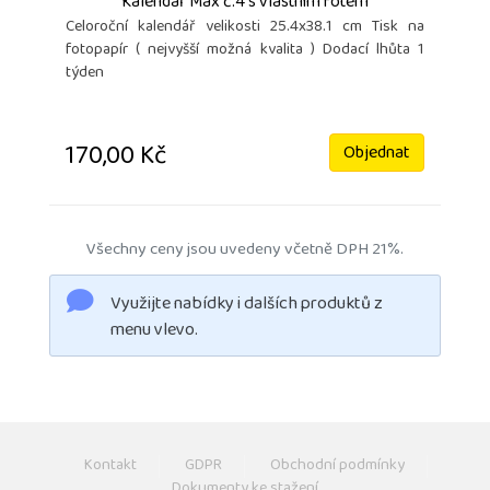
Kalendář Max č.4 s vlastním fotem
Celoroční kalendář velikosti 25.4x38.1 cm Tisk na
fotopapír ( nejvyšší možná kvalita ) Dodací lhůta 1
týden
170,00 Kč
Objednat
Všechny ceny jsou uvedeny včetně DPH 21%.
Využijte nabídky i dalších produktů z
menu vlevo.
Kontakt
GDPR
Obchodní podmínky
Dokumenty ke stažení