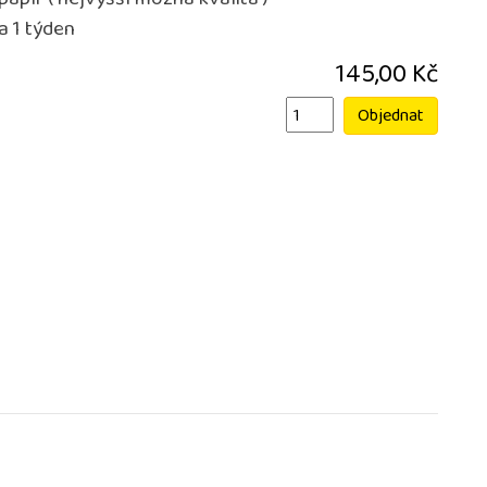
papír ( nejvyšší možná kvalita )
a 1 týden
145,00 Kč
Objednat