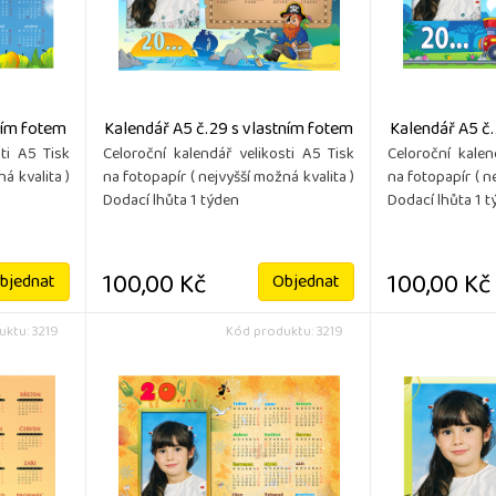
ním fotem
Kalendář A5 č.29 s vlastním fotem
Kalendář A5 č.
ti A5 Tisk
Celoroční kalendář velikosti A5 Tisk
Celoroční kalen
á kvalita )
na fotopapír ( nejvyšší možná kvalita )
na fotopapír ( n
Dodací lhůta 1 týden
Dodací lhůta 1 
100,00 Kč
100,00 Kč
bjednat
Objednat
ktu: 3219
Kód produktu: 3219