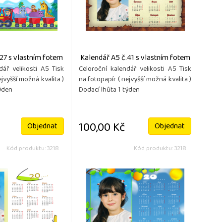
27 s vlastním fotem
Kalendář A5 č.41 s vlastním fotem
dář velikosti A5 Tisk
Celoroční kalendář velikosti A5 Tisk
ejvyšší možná kvalita )
na fotopapír ( nejvyšší možná kvalita )
týden
Dodací lhůta 1 týden
100,00 Kč
Objednat
Objednat
Kód produktu: 3218
Kód produktu: 3218