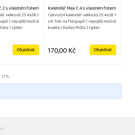
.2 s vlastním fotem
Kalendář Max č.4 s vlastním fotem
ář velikosti 25.4x38.1
Celoroční kalendář velikosti 25.4x38.1
papír ( nejvyšší možná
cm Tisk na fotopapír ( nejvyšší možná
lhůta 1 týden
kvalita ) Dodací lhůta 1 týden
170,00 Kč
Objednat
Objednat
 21%.
ní