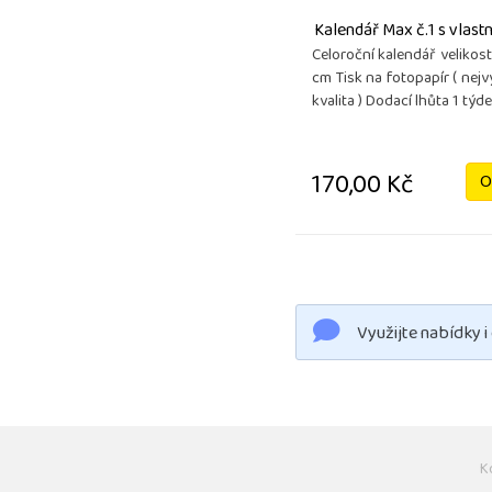
Kalendář Max č.1 s vlas
Celoroční kalendář velikost
cm Tisk na fotopapír ( nej
kvalita ) Dodací lhůta 1 týd
170,00 Kč
O
Využijte nabídky i
K