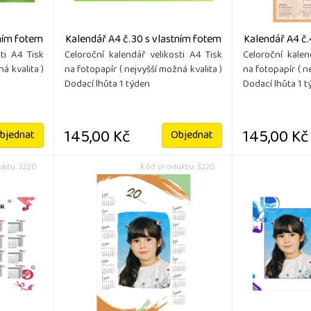
tním fotem
Kalendář A4 č.30 s vlastním fotem
Kalendář A4 č.
ti A4 Tisk
Celoroční kalendář velikosti A4 Tisk
Celoroční kalen
á kvalita )
na fotopapír ( nejvyšší možná kvalita )
na fotopapír ( n
Dodací lhůta 1 týden
Dodací lhůta 1 
145,00 Kč
145,00 Kč
bjednat
Objednat
ktu: 3220
Kód produktu: 3220