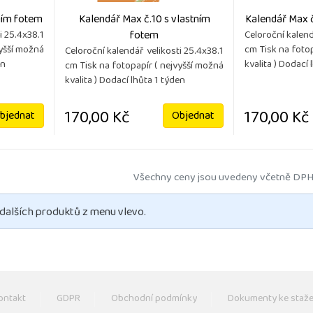
tním fotem
Kalendář Max č.10 s vlastním
Kalendář Max č
fotem
i 25.4x38.1
Celoroční kalend
vyšší možná
cm Tisk na foto
Celoroční kalendář velikosti 25.4x38.1
en
kvalita ) Dodací 
cm Tisk na fotopapír ( nejvyšší možná
kvalita ) Dodací lhůta 1 týden
170,00 Kč
170,00 Kč
bjednat
Objednat
Všechny ceny jsou uvedeny včetně DPH
 dalších produktů z menu vlevo.
ontakt
GDPR
Obchodní podmínky
Dokumenty ke staže