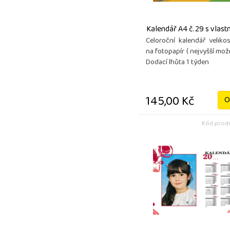
Kalendář A4 č.29 s vlas
Celoroční kalendář velikos
na fotopapír ( nejvyšší možn
Dodací lhůta 1 týden
145,00 Kč
O
Kód produ