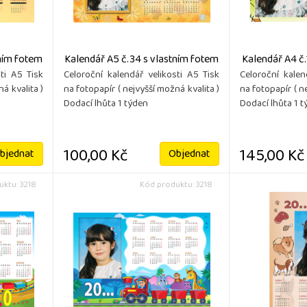
tním fotem
Kalendář A5 č.34 s vlastním fotem
Kalendář A4 č.
ti A5 Tisk
Celoroční kalendář velikosti A5 Tisk
Celoroční kalen
á kvalita )
na fotopapír ( nejvyšší možná kvalita )
na fotopapír ( n
Dodací lhůta 1 týden
Dodací lhůta 1 
100,00 Kč
145,00 Kč
bjednat
Objednat
ktu: 3218
Kód produktu: 3218