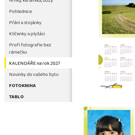
Hrnky, keramika, dózy
Pohlednice
Přání a stojánky
Klíčenky a plyšáci
Profi fotografie bez
rámečku
KALENDÁŘE na rok 2027
Novinky do vašeho bytu
FOTOKNIHA
TABLO