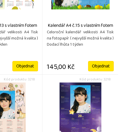
13 s vlastním fotem
Kalendář A4 č.15 s vlastním fotem
dář velikosti A4 Tisk
Celoroční kalendář velikosti A4 Tisk
ejvyšší možná kvalita )
na fotopapír ( nejvyšší možná kvalita )
týden
Dodací lhůta 1 týden
145,00 Kč
Objednat
Objednat
Kód produktu: 3218
Kód produktu: 3218