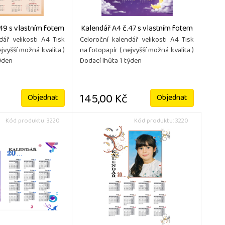
49 s vlastním fotem
Kalendář A4 č.47 s vlastním fotem
dář velikosti A4 Tisk
Celoroční kalendář velikosti A4 Tisk
ejvyšší možná kvalita )
na fotopapír ( nejvyšší možná kvalita )
týden
Dodací lhůta 1 týden
145,00 Kč
Objednat
Objednat
Kód produktu: 3220
Kód produktu: 3220