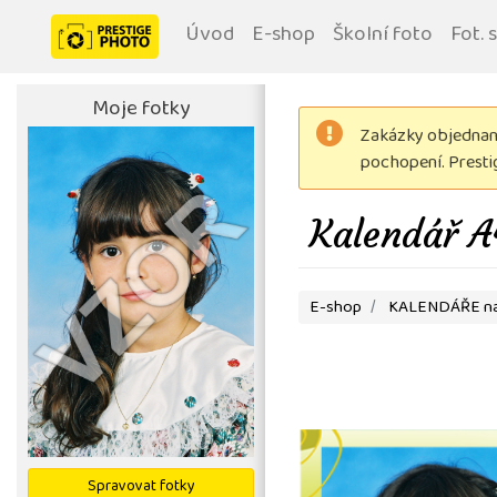
Úvod
E-shop
Školní foto
Fot. 
Moje fotky
Zakázky objednané
pochopení. Prest
Kalendář A
E-shop
KALENDÁŘE na
Spravovat fotky