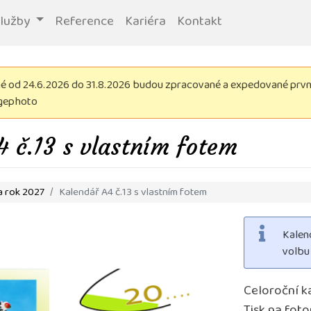
služby
Reference
Kariéra
Kontakt
 od 24.6.2026 do 31.8.2026 budou zpracované a expedované první 
igephoto
4 č.13 s vlastním fotem
 rok 2027
Kalendář A4 č.13 s vlastním fotem
Kalen
volbu 
Celoroční k