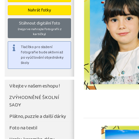
Nahrát fotky
Stáhnout digitální foto
(nejprve nahrajte fotografii z
kartičky)
Vítejte v našem eshopu !
ZVÝHODNĚNÉ ŠKOLNÍ
SADY
Tlačítko pro stažení
fotografie bude aktivni až
Plátno, puzzle a další dárky
po vyúčtování objednávky
Foto na textil
školy