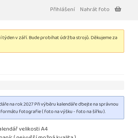
Přihlášení
Nahrát foto
týden v září. Bude probíhat údržba strojů. Děkujeme za
dáře na rok 2027 Při výběru kalendáře dbejte na správnou
formátu fotografie ( foto na výšku - foto na šířku ).
alendář velikosti A4