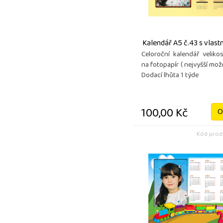
Kalendář A5 č.43 s vlas
Celoroční kalendář velikos
na fotopapír ( nejvyšší možn
Dodací lhůta 1 týde
100,00 Kč
O
Kód produ