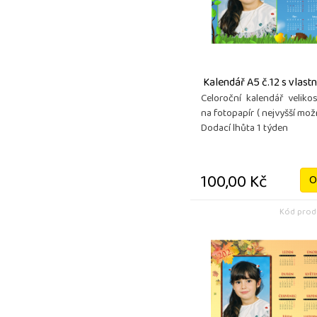
Kalendář A5 č.12 s vlast
Celoroční kalendář velikos
na fotopapír ( nejvyšší možn
Dodací lhůta 1 týden
100,00 Kč
O
Kód produ